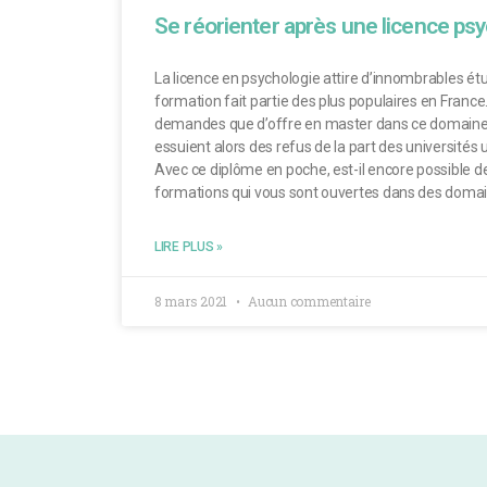
Se réorienter après une licence ps
La licence en psychologie attire d’innombrables é
formation fait partie des plus populaires en France. 
demandes que d’offre en master dans ce domaine
essuient alors des refus de la part des universités u
Avec ce diplôme en poche, est-il encore possible de
formations qui vous sont ouvertes dans des domai
LIRE PLUS »
8 mars 2021
Aucun commentaire