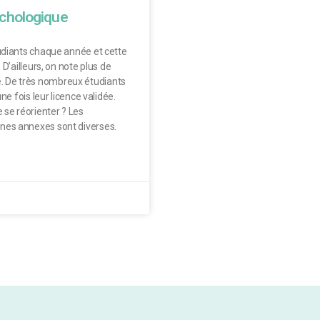
ychologique
tudiants chaque année et cette
D’ailleurs, on note plus de
. De très nombreux étudiants
ne fois leur licence validée.
 se réorienter ? Les
nes annexes sont diverses.